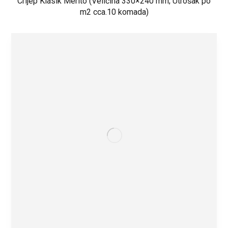
Crijep Klasik Merito (Veličina 330×240 mm; Utrošak po
m2 cca.10 komada)