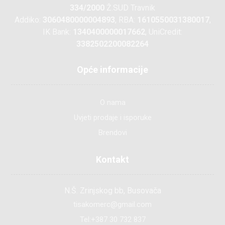
334/2000
Ž.SUD Travnik
Addiko:
3060480000004893
, RBA:
1610550031380017
,
IK Bank:
1340400000017662
, UniCredit:
3382502200082264
Opće informacije
O nama
Uvjeti prodaje i isporuke
Brendovi
Kontakt
N.Š. Zrinjskog bb, Busovača
tisakomerc@gmail.com
Tel:+387 30 732 837