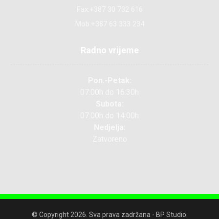
Fax:+387 30 732 616
Mob:+387 63 333 234
Radno vrijeme
Pon.-Petak:
07:00h do 16:30h
Subota:
07:00h do 14:00h
Nedjelja:
Zatvoreno
© Copyright 2026. Sva prava zadržana - BP Studio.