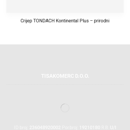
Crijep TONDACH Kontinental Plus – prirodni
TISAKOMERC D.O.O.
ID broj:
236048920002
Por.broj:
19210180
R.B.
U/I