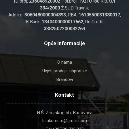
ID broj:
236048920002
Por.broj:
19210180
R.B.
U/I
334/2000
Ž.SUD Travnik
Addiko:
3060480000004893
, RBA:
1610550031380017
,
IK Bank:
1340400000017662
, UniCredit:
3382502200082264
Opće informacije
O nama
Uvjeti prodaje i isporuke
Brendovi
Kontakt
N.Š. Zrinjskog bb, Busovača
tisakomerc@gmail.com