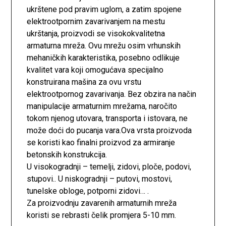
ukrštene pod pravim uglom, a zatim spojene
elektrootpornim zavarivanjem na mestu
ukrštanja, proizvodi se visokokvalitetna
armaturna mreža. Ovu mrežu osim vrhunskih
mehaničkih karakteristika, posebno odlikuje
kvalitet vara koji omogućava specijalno
konstruirana mašina za ovu vrstu
elektrootpornog zavarivanja. Bez obzira na način
manipulacije armaturnim mrežama, naročito
tokom njenog utovara, transporta i istovara, ne
može doći do pucanja vara.Ova vrsta proizvoda
se koristi kao finalni proizvod za armiranje
betonskih konstrukcija.
U visokogradnji – temelji, zidovi, ploče, podovi,
stupovi.. U niskogradnji – putovi, mostovi,
tunelske obloge, potporni zidovi… .
Za proizvodnju zavarenih armaturnih mreža
koristi se rebrasti čelik promjera 5-10 mm.