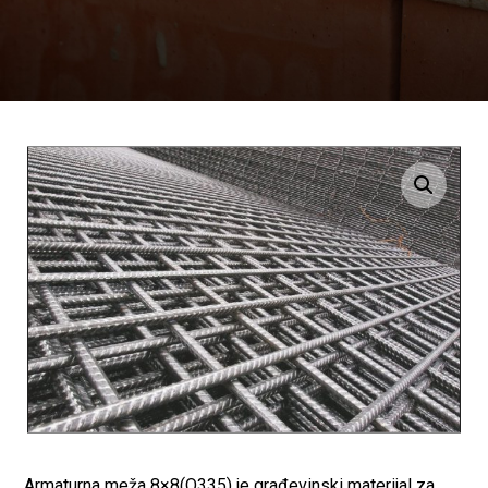
Enlarge the image
Armaturna meža 8×8(Q335) je građevinski materijal za