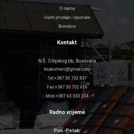
O nama
Uvjeti prodaje i isporuke
Brendovi
Kontakt
N.Š. Zrinjskog bb, Busovača
tisakomerc@gmail.com
Tel:+387 30 732 837
Fax:+387 30 732 616
Mob:+387 63 333 234
Radno vrijeme
Pon.-Petak: