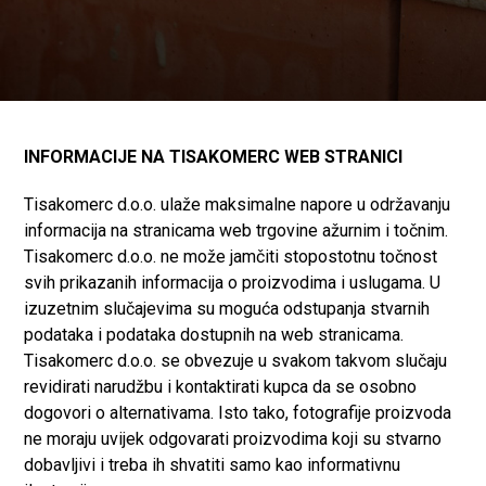
INFORMACIJE NA TISAKOMERC WEB STRANICI
Tisakomerc d.o.o. ulaže maksimalne napore u održavanju
informacija na stranicama web trgovine ažurnim i točnim.
Tisakomerc d.o.o. ne može jamčiti stopostotnu točnost
svih prikazanih informacija o proizvodima i uslugama. U
izuzetnim slučajevima su moguća odstupanja stvarnih
podataka i podataka dostupnih na web stranicama.
Tisakomerc d.o.o. se obvezuje u svakom takvom slučaju
revidirati narudžbu i kontaktirati kupca da se osobno
dogovori o alternativama. Isto tako, fotografije proizvoda
ne moraju uvijek odgovarati proizvodima koji su stvarno
dobavljivi i treba ih shvatiti samo kao informativnu