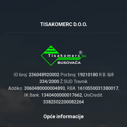
TISAKOMERC D.O.O.
ID broj:
236048920002
Por.broj:
19210180
R.B.
U/I
334/2000
Ž.SUD Travnik
Addiko:
3060480000004893
, RBA:
1610550031380017
,
IK Bank:
1340400000017662
, UniCredit:
3382502200082264
Opće informacije