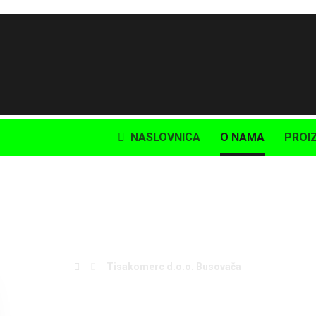
Imate pitanja, želite ponudu?
+387 (0)30-732-837
NASLOVNICA
O NAMA
PROI
sakomerc d.o.o. Busov
Tisakomerc d.o.o. Busovača