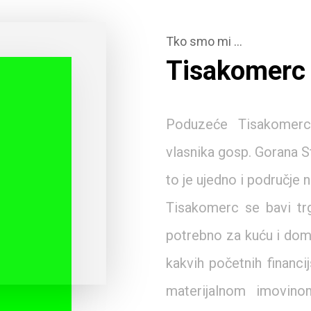
Tko smo mi …
Tisakomerc 
Poduzeće Tisakomerc
vlasnika gosp. Gorana S
to je ujedno i područje
Tisakomerc se bavi trg
potrebno za kuću i dom.
kakvih početnih financi
materijalnom imovino