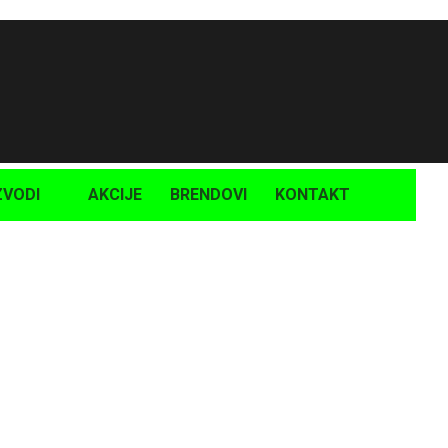
Naša adresa
N.Š. Zrinjskog bb, 72260 Busovača
ZVODI
AKCIJE
BRENDOVI
KONTAKT
ača