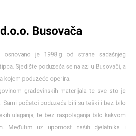
d.o.o. Busovača
 osnovano je 1998.g od strane sadašnjeg
tipca. Sjedište poduzeća se nalazi u Busovači, a
 na kojem poduzeće operira.
ovinom građevinskih materijala te sve sto je
 Sami početci poduzeća bili su teški i bez bilo
jskih ulaganja, te bez raspolaganja bilo kakvom
m. Međutim uz upornost naših djelatnika i