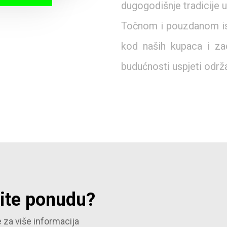
dugogodišnje tradicije u
Točnom i pouzdanom isp
kod naših kupaca i z
budućnosti uspjeti održ
lite ponudu?
 za više informacija