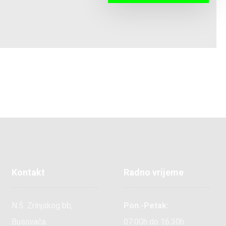
Kontakt
Radno vrijeme
N.Š. Zrinjskog bb,
Pon.-Petak:
Busovača
07:00h do 16:30h