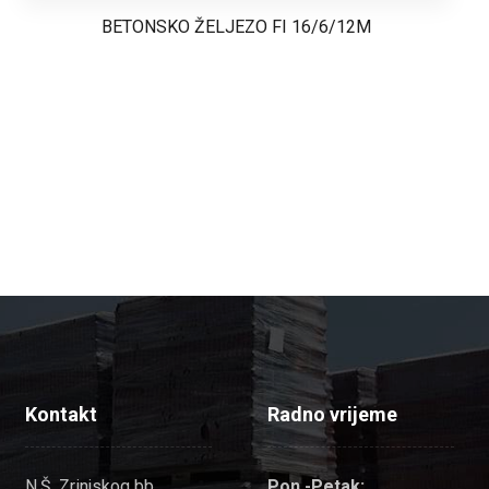
BETONSKO ŽELJEZO FI 16/6/12M
Kontakt
Radno vrijeme
N.Š. Zrinjskog bb,
Pon.-Petak: