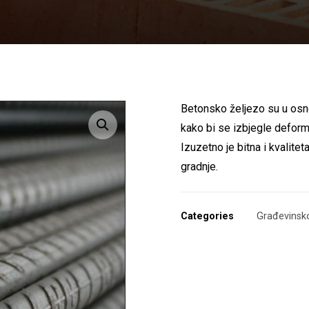
Betonsko željezo su u osno
Enlarge the image
kako bi se izbjegle deforma
Izuzetno je bitna i kvalite
gradnje.
Categories
Građevinsk