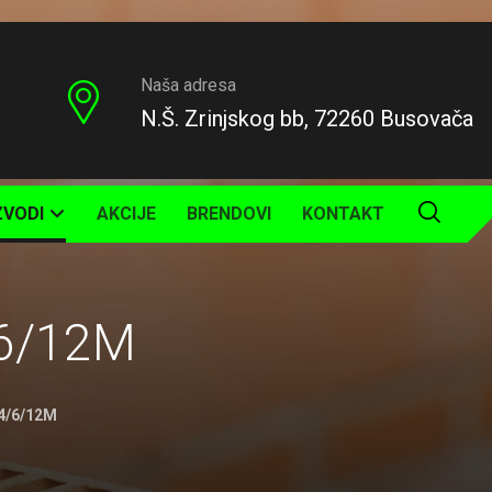
Naša adresa
N.Š. Zrinjskog bb, 72260 Busovača
ZVODI
AKCIJE
BRENDOVI
KONTAKT
/6/12M
4/6/12M