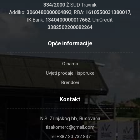
334/2000
Ž.SUD Travnik
Addiko:
3060480000004893
, RBA:
1610550031380017
,
IK Bank:
1340400000017662
, UniCredit:
3382502200082264
Opće informacije
O nama
Uvjeti prodaje i isporuke
Brendovi
Kontakt
N.Š. Zrinjskog bb, Busovača
tisakomerc@gmail.com
Tel:+387 30 732 837