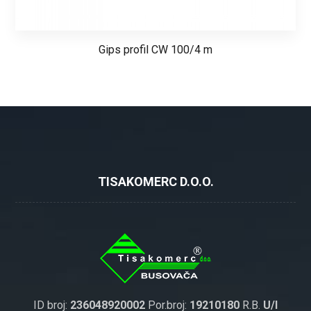
Gips profil CW 100/4 m
TISAKOMERC D.O.O.
ID broj:
236048920002
Por.broj:
19210180
R.B.
U/I