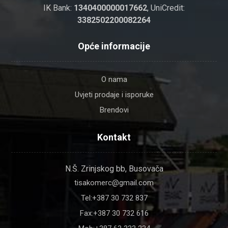
IK Bank:
1340400000017662
, UniCredit:
3382502200082264
Opće informacije
O nama
Uvjeti prodaje i isporuke
Brendovi
Kontakt
N.Š. Zrinjskog bb, Busovača
tisakomerc@gmail.com
Tel:+387 30 732 837
Fax:+387 30 732 616