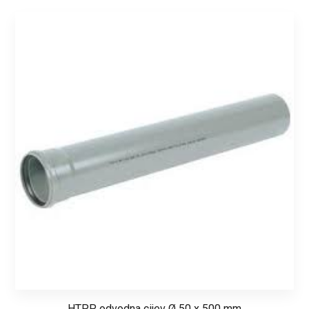
HTPP odvodna cijev Ø 50 x 500 mm