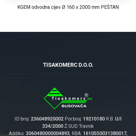
KGEM odvodna cijev Ø 160 x 2000 mm PEŠTAN
TISAKOMERC D.O.O.
ID broj:
236048920002
Por.broj:
19210180
R.B.
U/I
334/2000
Ž.SUD Travnik
Addiko:
3060480000004893
, RBA:
1610550031380017
,