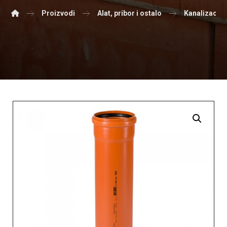
Proizvodi
Alat, pribor i ostalo
Kanalizacijsk
Enlarge the image