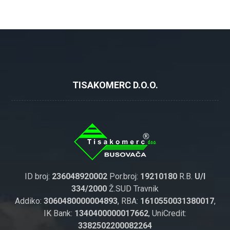
TISAKOMERC D.O.O.
ID broj:
236048920002
Por.broj:
19210180
R.B.
U/I
334/2000
Ž.SUD Travnik
Addiko:
3060480000004893
, RBA:
1610550031380017
,
IK Bank:
1340400000017662
, UniCredit:
3382502200082264