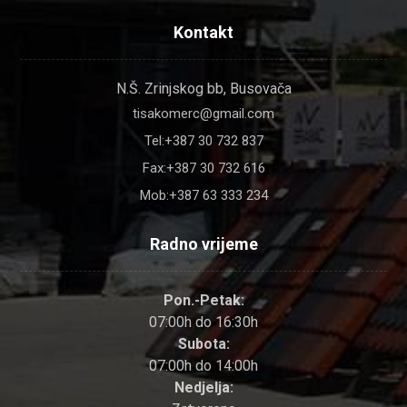
Kontakt
N.Š. Zrinjskog bb, Busovača
tisakomerc@gmail.com
Tel:+387 30 732 837
Fax:+387 30 732 616
Mob:+387 63 333 234
Radno vrijeme
Pon.-Petak:
07:00h do 16:30h
Subota:
07:00h do 14:00h
Nedjelja: