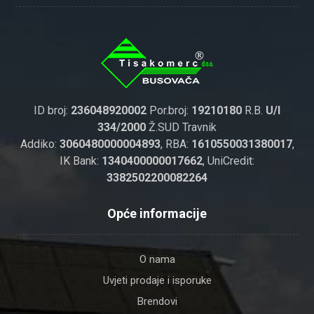
ID broj:
236048920002
Por.broj:
19210180
R.B.
U/I
334/2000
Ž.SUD Travnik
Addiko:
3060480000004893
, RBA:
1610550031380017
,
IK Bank:
1340400000017662
, UniCredit:
3382502200082264
Opće informacije
O nama
Uvjeti prodaje i isporuke
Brendovi