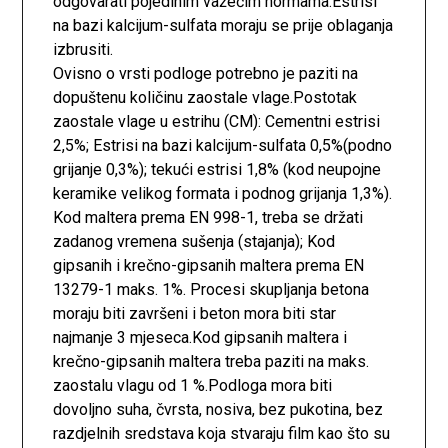
odgovarati pojedinim važećim normama.Estrisi
na bazi kalcijum-sulfata moraju se prije oblaganja
izbrusiti.
Ovisno o vrsti podloge potrebno je paziti na
dopuštenu količinu zaostale vlage.Postotak
zaostale vlage u estrihu (CM): Cementni estrisi
2,5%; Estrisi na bazi kalcijum-sulfata 0,5%(podno
grijanje 0,3%); tekući estrisi 1,8% (kod neupojne
keramike velikog formata i podnog grijanja 1,3%).
Kod maltera prema EN 998-1, treba se držati
zadanog vremena sušenja (stajanja); Kod
gipsanih i krečno-gipsanih maltera prema EN
13279-1 maks. 1%. Procesi skupljanja betona
moraju biti završeni i beton mora biti star
najmanje 3 mjeseca.Kod gipsanih maltera i
krečno-gipsanih maltera treba paziti na maks.
zaostalu vlagu od 1 %.Podloga mora biti
dovoljno suha, čvrsta, nosiva, bez pukotina, bez
razdjelnih sredstava koja stvaraju film kao što su