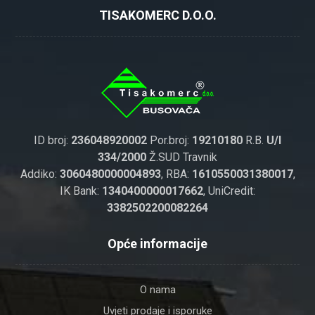
TISAKOMERC D.O.O.
ID broj:
236048920002
Por.broj:
19210180
R.B.
U/I
334/2000
Ž.SUD Travnik
Addiko:
3060480000004893
, RBA:
1610550031380017
,
IK Bank:
1340400000017662
, UniCredit:
3382502200082264
Opće informacije
O nama
Uvjeti prodaje i isporuke