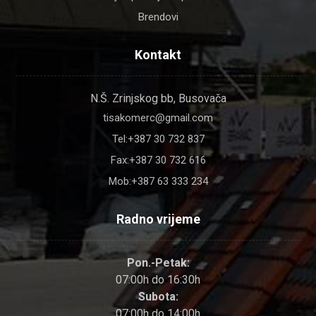
Brendovi
Kontakt
N.Š. Zrinjskog bb, Busovača
tisakomerc@gmail.com
Tel:+387 30 732 837
Fax:+387 30 732 616
Mob:+387 63 333 234
Radno vrijeme
Pon.-Petak:
07:00h do 16:30h
Subota:
07:00h do 14:00h