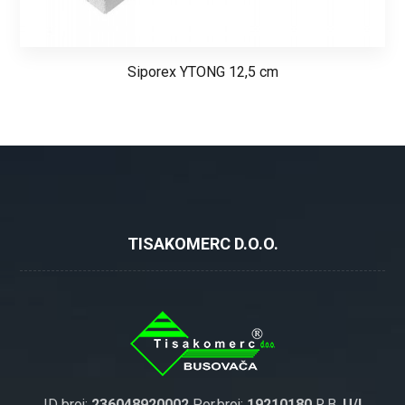
Siporex YTONG 12,5 cm
TISAKOMERC D.O.O.
ID broj:
236048920002
Por.broj:
19210180
R.B.
U/I