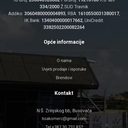
334/2000
Ž.SUD Travnik
Addiko:
3060480000004893
, RBA:
1610550031380017
,
IK Bank:
1340400000017662
, UniCredit:
3382502200082264
Opće informacije
O nama
Uvjeti prodaje i isporuke
Brendovi
Kontakt
N.Š. Zrinjskog bb, Busovača
tisakomerc@gmail.com
Tel:+387 30 732 837