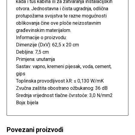
kada i tuš kabina ili za zatvaranja instalacijskih
otvora. Jednostavna i čista ugradnja, odlična
protupožarna svojstva te razne mogućnosti
oblikovanja čine ove ploče neizostavnim
građevinskim materijalom.
Informacije o proizvodu:
Dimenzije (DxV): 62,5 x 20 cm
Debljina: 7,5 cm
Primjena: unutarnja
Sastav: vapno, kremeni pijesak, voda, cement,
gips
Toplinska provodljivost λR: ≤ 0,130 W/mK
Zvučna zaštita obostrano ožbukanog: 36 dB
Srednja vrijednost tlačne čvrstoće: 3,0 N/mm2
Boja: bijela
Povezani proizvodi