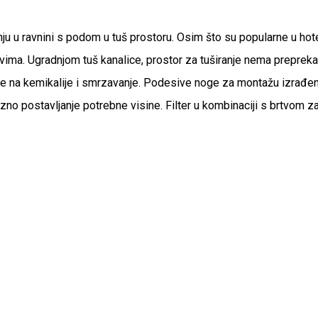
ju u ravnini s podom u tuš prostoru. Osim što su popularne u hot
vima. Ugradnjom tuš kanalice, prostor za tuširanje nema prepreka 
rne na kemikalije i smrzavanje. Podesive noge za montažu izrađen
izno postavljanje potrebne visine. Filter u kombinaciji s brtvom 