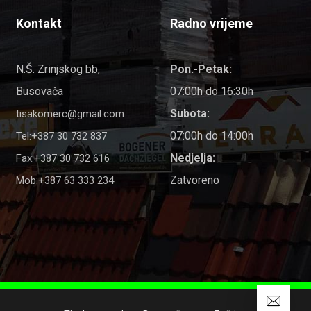
Kontakt
Radno vrijeme
N.Š. Zrinjskog bb,
Pon.-Petak:
Busovača
07:00h do 16:30h
Subota:
tisakomerc@gmail.com
07:00h do 14:00h
Tel:+387 30 732 837
Nedjelja:
Fax:+387 30 732 616
Zatvoreno
Mob:+387 63 333 234