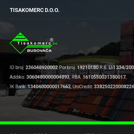
TISAKOMERC D.O.O.
ID broj:
236048920002
Por.broj:
19210180
R.B.
U/I 334/20
Addiko:
3060480000004893
, RBA:
1610550031380017
,
IK Bank:
1340400000017662
, UniCredit:
33825022000822