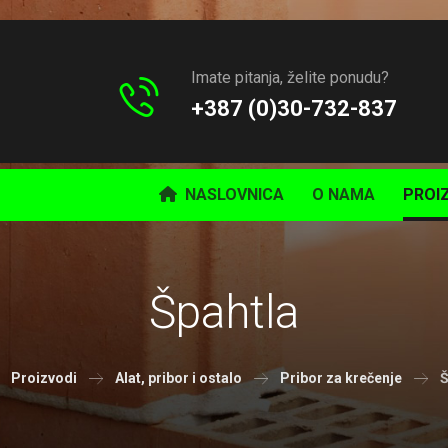
Imate pitanja, želite ponudu?
+387 (0)30-732-837
NASLOVNICA
O NAMA
PROI
Špahtla
Proizvodi
Alat, pribor i ostalo
Pribor za krečenje
Š