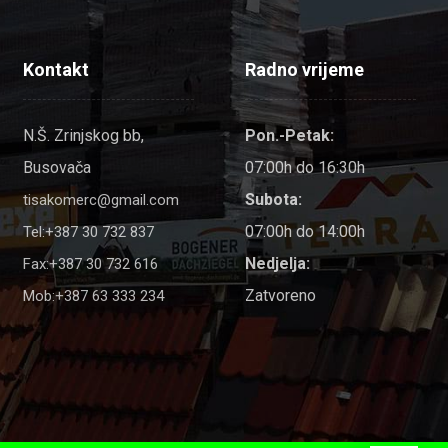
Kontakt
Radno vrijeme
N.Š. Zrinjskog bb,
Pon.-Petak:
Busovača
07:00h do 16:30h
Subota:
tisakomerc@gmail.com
07:00h do 14:00h
Tel:+387 30 732 837
Nedjelja:
Fax:+387 30 732 616
Zatvoreno
Mob:+387 63 333 234