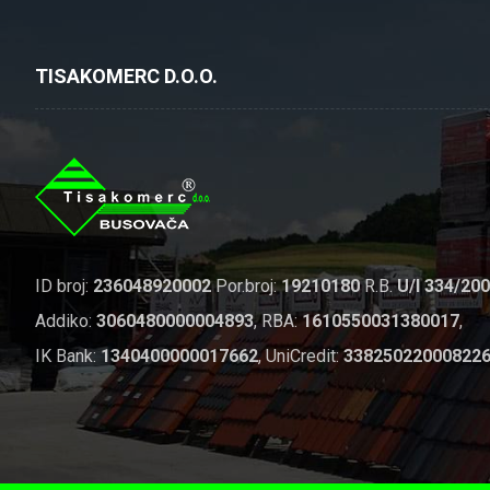
TISAKOMERC D.O.O.
ID broj:
236048920002
Por.broj:
19210180
R.B.
U/I 334/20
Addiko:
3060480000004893
, RBA:
1610550031380017
,
IK Bank:
1340400000017662
, UniCredit:
33825022000822