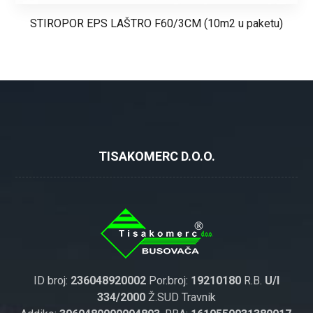
STIROPOR EPS LAŠTRO F60/3CM (10m2 u paketu)
TISAKOMERC D.O.O.
ID broj:
236048920002
Por.broj:
19210180
R.B.
U/I
334/2000
Ž.SUD Travnik