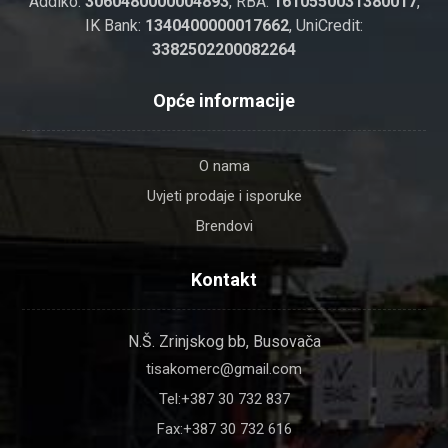
Addiko:
3060480000004893
, RBA:
1610550031380017
,
IK Bank:
1340400000017662
, UniCredit:
3382502200082264
Opće informacije
O nama
Uvjeti prodaje i isporuke
Brendovi
Kontakt
N.Š. Zrinjskog bb, Busovača
tisakomerc@gmail.com
Tel:+387 30 732 837
Fax:+387 30 732 616