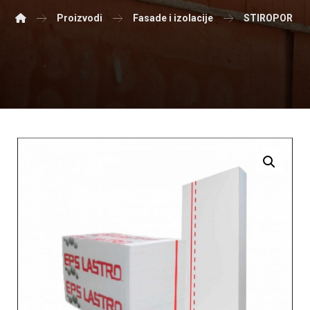
Proizvodi
Fasade i izolacije
STIROPOR EP
Enlarge the image