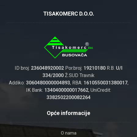
TISAKOMERC D.O.O.
ID broj:
236048920002
Por.broj:
19210180
R.B.
U/I
334/2000
Ž.SUD Travnik
Addiko:
3060480000004893
, RBA:
1610550031380017
,
IK Bank:
1340400000017662
, UniCredit:
3382502200082264
Opće informacije
O nama