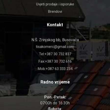
Uvjeti prodaje i isporuke
Brendovi
Kontakt
N.Š. Zrinjskog bb, Busovača
tisakomerc@gmail.com
Tel:+387 30 732 837
Fax:+387 30 732 616
Mob:+387 63 333 234
Radno vrijeme
Pon.-Petak:
07:00h do 16:30h
Subota: