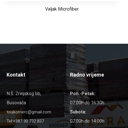
Valjak Microfiber
Kontakt
Radno vrijeme
N.Š. Zrinjskog bb,
Pon.-Petak:
Busovača
07:00h do 16:30h
Subota:
tisakomerc@gmail.com
07:00h do 14:00h
Tel:+387 30 732 837