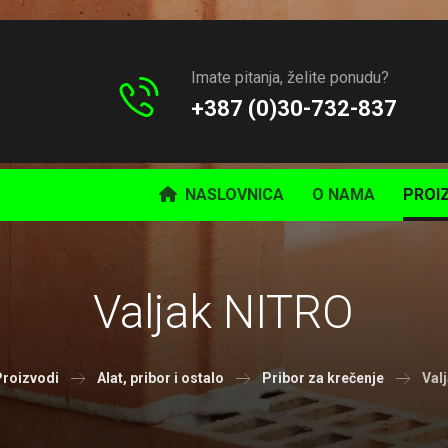
Imate pitanja, želite ponudu?
+387 (0)30-732-837
NASLOVNICA
O NAMA
PROI
Valjak NITRO
Proizvodi
Alat, pribor i ostalo
Pribor za krečenje
Val