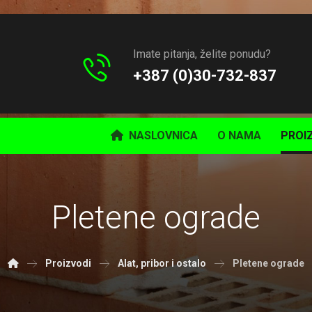
Imate pitanja, želite ponudu?
+387 (0)30-732-837
NASLOVNICA
O NAMA
PROI
Pletene ograde
Proizvodi
Alat, pribor i ostalo
Pletene ograde