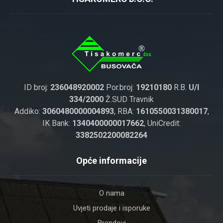
ID broj:
236048920002
Por.broj:
19210180
R.B.
U/I
334/2000
Ž.SUD Travnik
Addiko:
3060480000004893
, RBA:
1610550031380017
,
IK Bank:
1340400000017662
, UniCredit:
3382502200082264
Opće informacije
O nama
Uvjeti prodaje i isporuke