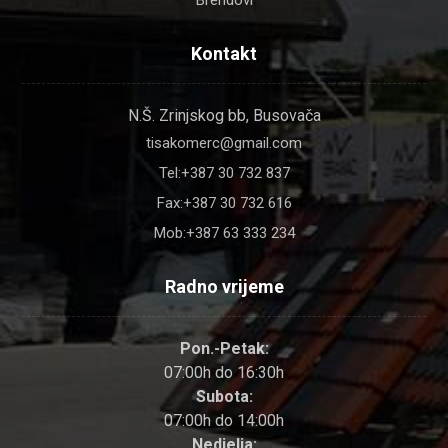
Brendovi
Kontakt
N.Š. Zrinjskog bb, Busovača
tisakomerc@gmail.com
Tel:+387 30 732 837
Fax:+387 30 732 616
Mob:+387 63 333 234
Radno vrijeme
Pon.-Petak:
07:00h do 16:30h
Subota:
07:00h do 14:00h
Nedjelja: