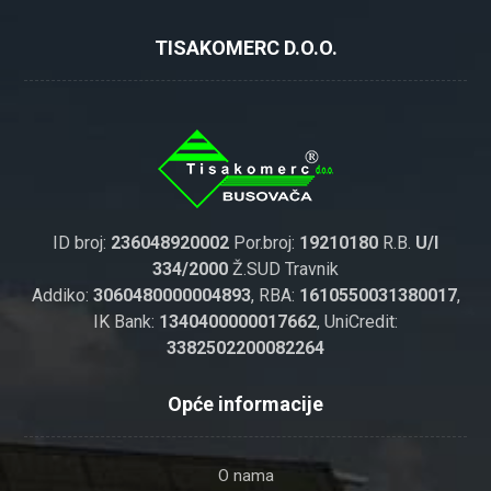
TISAKOMERC D.O.O.
ID broj:
236048920002
Por.broj:
19210180
R.B.
U/I
334/2000
Ž.SUD Travnik
Addiko:
3060480000004893
, RBA:
1610550031380017
,
IK Bank:
1340400000017662
, UniCredit:
3382502200082264
Opće informacije
O nama