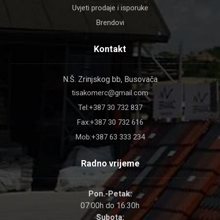
Uvjeti prodaje i isporuke
Brendovi
Kontakt
N.Š. Zrinjskog bb, Busovača
tisakomerc@gmail.com
Tel:+387 30 732 837
Fax:+387 30 732 616
Mob:+387 63 333 234
Radno vrijeme
Pon.-Petak:
07:00h do 16:30h
Subota: