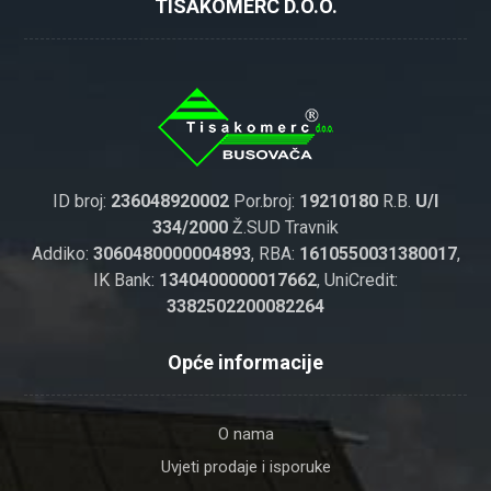
TISAKOMERC D.O.O.
ID broj:
236048920002
Por.broj:
19210180
R.B.
U/I
334/2000
Ž.SUD Travnik
Addiko:
3060480000004893
, RBA:
1610550031380017
,
IK Bank:
1340400000017662
, UniCredit:
3382502200082264
Opće informacije
O nama
Uvjeti prodaje i isporuke