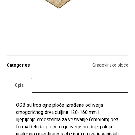
Categories
Građevinske ploče
Opis
OSB su troslojne ploče izrađene od iverja
crnogoričnog drva duljine 120-160 mm i
lijepljenje sredstvima za vezivanje (smolom) bez
formaldehida, pri čemu je iverje srednjeg sloja
unakrsno orijentirano s obzirom na iverje vanjskih