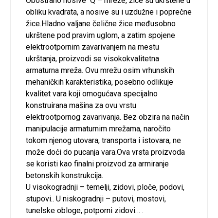
Obostrano nosive Q – mreže, žice su ukrštene u
obliku kvadrata, a nosive su i uzdužne i poprečne
žice.Hladno valjane čelične žice međusobno
ukrštene pod pravim uglom, a zatim spojene
elektrootpornim zavarivanjem na mestu
ukrštanja, proizvodi se visokokvalitetna
armaturna mreža. Ovu mrežu osim vrhunskih
mehaničkih karakteristika, posebno odlikuje
kvalitet vara koji omogućava specijalno
konstruirana mašina za ovu vrstu
elektrootpornog zavarivanja. Bez obzira na način
manipulacije armaturnim mrežama, naročito
tokom njenog utovara, transporta i istovara, ne
može doći do pucanja vara.Ova vrsta proizvoda
se koristi kao finalni proizvod za armiranje
betonskih konstrukcija.
U visokogradnji – temelji, zidovi, ploče, podovi,
stupovi.. U niskogradnji – putovi, mostovi,
tunelske obloge, potporni zidovi… .