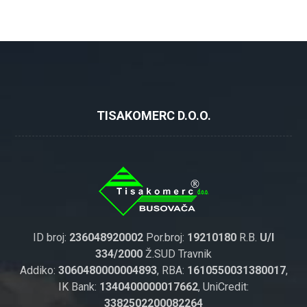
TISAKOMERC D.O.O.
ID broj:
236048920002
Por.broj:
19210180
R.B.
U/I
334/2000
Ž.SUD Travnik
Addiko:
3060480000004893
, RBA:
1610550031380017
,
IK Bank:
1340400000017662
, UniCredit:
3382502200082264