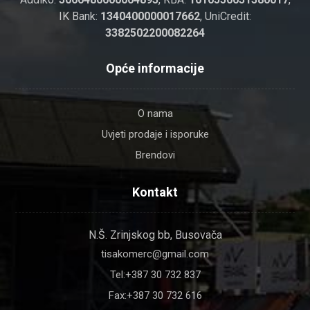
IK Bank:
1340400000017662
, UniCredit:
3382502200082264
Opće informacije
O nama
Uvjeti prodaje i isporuke
Brendovi
Kontakt
N.Š. Zrinjskog bb, Busovača
tisakomerc@gmail.com
Tel:+387 30 732 837
Fax:+387 30 732 616