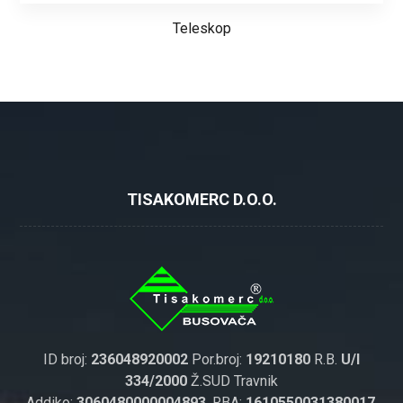
Teleskop
TISAKOMERC D.O.O.
ID broj:
236048920002
Por.broj:
19210180
R.B.
U/I
334/2000
Ž.SUD Travnik
Addiko:
3060480000004893
, RBA:
1610550031380017
,