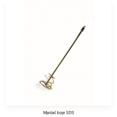
Mješač boje SDS