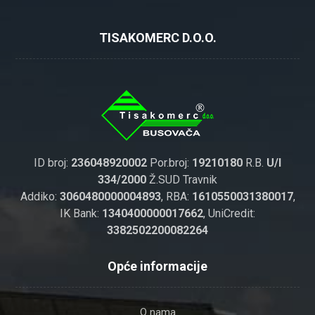
TISAKOMERC D.O.O.
ID broj:
236048920002
Por.broj:
19210180
R.B.
U/I
334/2000
Ž.SUD Travnik
Addiko:
3060480000004893
, RBA:
1610550031380017
,
IK Bank:
1340400000017662
, UniCredit:
3382502200082264
Opće informacije
O nama