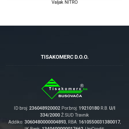
Valjak NITRO
TISAKOMERC D.O.O.
ID broj:
236048920002
Por.broj:
19210180
R.B.
U/I
334/2000
Ž.SUD Travnik
Addiko:
3060480000004893
, RBA:
1610550031380017
,
IK Bank:
1340400000017662
, UniCredit: