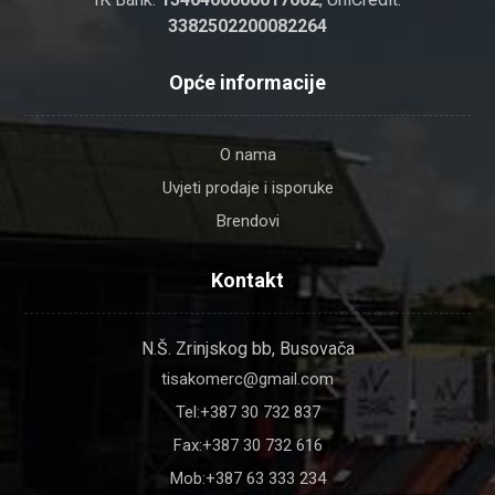
3382502200082264
Opće informacije
O nama
Uvjeti prodaje i isporuke
Brendovi
Kontakt
N.Š. Zrinjskog bb, Busovača
tisakomerc@gmail.com
Tel:+387 30 732 837
Fax:+387 30 732 616
Mob:+387 63 333 234