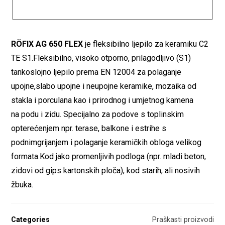
RÖFIX AG 650 FLEX
je fleksibilno ljepilo za keramiku C2
TE S1.Fleksibilno, visoko otporno, prilagodljivo (S1)
tankoslojno ljepilo prema EN 12004 za polaganje
upojne,slabo upojne i neupojne keramike, mozaika od
stakla i porculana kao i prirodnog i umjetnog kamena
na podu i zidu. Specijalno za podove s toplinskim
opterećenjem npr. terase, balkone i estrihe s
podnimgrijanjem i polaganje keramičkih obloga velikog
formata.Kod jako promenljivih podloga (npr. mladi beton,
zidovi od gips kartonskih ploča), kod starih, ali nosivih
žbuka.
Categories
Praškasti proizvodi