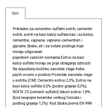
Opis
Prikladno za cementno-sulfatni estrih, cementni
estrih, estrih na bazi kalcij-sulfata kao i za beton,
cementne, vapnene, vapneno-cementnim i
gipsane žbuke, ali i za ostale podloge koje
moraju odgovarati
pojedinim važećim normama.Estrisi na bazi
kalcij-sulfata moraju se prije oblaganja izbrusiti.
Na dopuštenu količinu zaostale vlage treba
paziti ovisno o podlozi.Postotak zaostale vlage
u estrihu (CM): Cementni estrisi 2,5%; Estrisi na
bazi kalcij-sulfata 0,5% (podno grijanje 0,3%);
RÖFIX ZS (cement-sulfatni) tekući estrisi 1,8%
(kod neupojne keramike velikog formata i
podnog grijanja 1,3%). Kod žbuka prema EN 998-