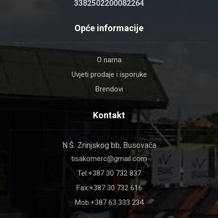
3382502200082264
Opće informacije
O nama
Uvjeti prodaje i isporuke
Brendovi
Kontakt
N.Š. Zrinjskog bb, Busovača
tisakomerc@gmail.com
Tel:+387 30 732 837
Fax:+387 30 732 616
Mob:+387 63 333 234