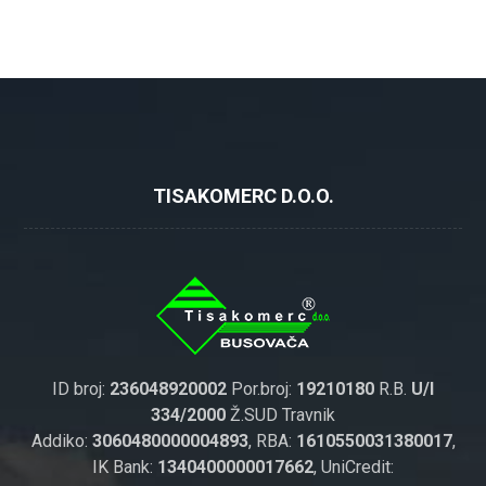
TISAKOMERC D.O.O.
ID broj:
236048920002
Por.broj:
19210180
R.B.
U/I
334/2000
Ž.SUD Travnik
Addiko:
3060480000004893
, RBA:
1610550031380017
,
IK Bank:
1340400000017662
, UniCredit: