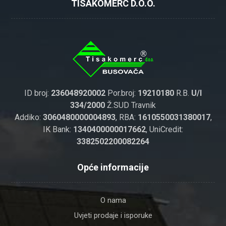
TISAKOMERC D.O.O.
ID broj:
236048920002
Por.broj:
19210180
R.B.
U/I
334/2000
Ž.SUD Travnik
Addiko:
3060480000004893
, RBA:
1610550031380017
,
IK Bank:
1340400000017662
, UniCredit:
3382502200082264
Opće informacije
O nama
Uvjeti prodaje i isporuke